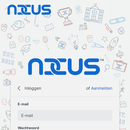
Inloggen
of
Aanmelden
E-mail
Wachtwoord